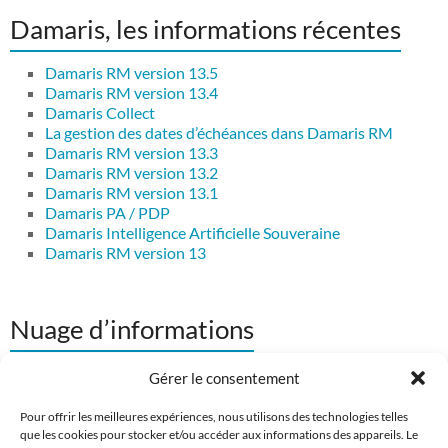
Damaris, les informations récentes
Damaris RM version 13.5
Damaris RM version 13.4
Damaris Collect
La gestion des dates d’échéances dans Damaris RM
Damaris RM version 13.3
Damaris RM version 13.2
Damaris RM version 13.1
Damaris PA / PDP
Damaris Intelligence Artificielle Souveraine
Damaris RM version 13
Nuage d’informations
coffre-fort
Atelier de numérisation
archivage
Gérer le consentement
Comparatif
Damaris
Contrôle qualité
Damaris FDI
Damaris Cloud
RM
Pour offrir les meilleures expériences, nous utilisons des technologies telles
Damaris Scan Manager
Document d'arpentage
Dossiers salariés
que les cookies pour stocker et/ou accéder aux informations des appareils. Le