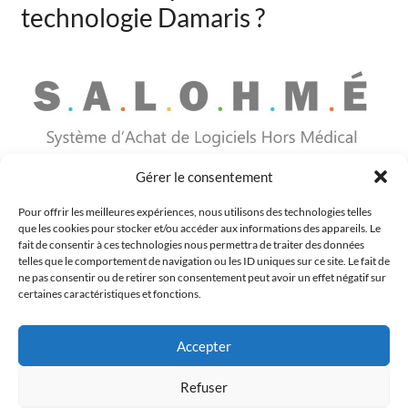
technologie Damaris ?
Gérer le consentement
Vous êtes un établissement public de santé ou un SDIS,
Pour offrir les meilleures expériences, nous utilisons des technologies telles
que les cookies pour stocker et/ou accéder aux informations des appareils. Le
profitez du contrat CAIH-Santé SALOHME pour acquérir
fait de consentir à ces technologies nous permettra de traiter des données
les produits et les services Damaris sans recourir à un
telles que le comportement de navigation ou les ID uniques sur ce site. Le fait de
marché spécifique.
ne pas consentir ou de retirer son consentement peut avoir un effet négatif sur
certaines caractéristiques et fonctions.
Gagnez du temps et profitez de marchés négociés.
Accepter
Pour en savoir plus,
contactez-nous
.
Refuser