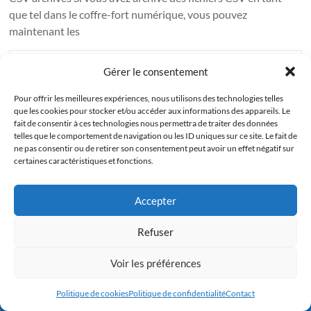
que tel dans le coffre-fort numérique, vous pouvez
maintenant les
artakabedi
16 janvier 2024
Non classé
Gérer le consentement
Lire la suite
Pour offrir les meilleures expériences, nous utilisons des technologies telles
que les cookies pour stocker et/ou accéder aux informations des appareils. Le
fait de consentir à ces technologies nous permettra de traiter des données
telles que le comportement de navigation ou les ID uniques sur ce site. Le fait de
ne pas consentir ou de retirer son consentement peut avoir un effet négatif sur
Copyright © 2026
Damaris Groupe
. All rights reserved. Theme
Spacious
by
certaines caractéristiques et fonctions.
ThemeGrill. Powered by:
WordPress
.
Accepter
Refuser
Voir les préférences
Appelez Damaris
Politique de cookies
Politique de confidentialité
Contact