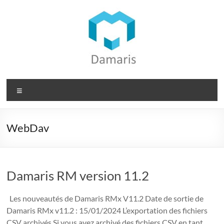
Aller
au
contenu
Damaris
Menu
Groupe
Dématérialisation
WebDav
des
documents
Damaris RM version 11.2
Les nouveautés de Damaris RMx V11.2 Date de sortie de
Damaris RMx v11.2 : 15/01/2024 L’exportation des fichiers
CSV archivés Si vous avez archivé des fichiers CSV en tant