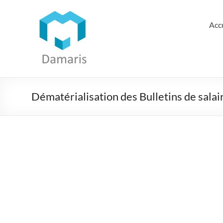
Aller
au
Damaris
contenu
Acc
Groupe
Dématérialisation
des
documents
Dématérialisation des Bulletins de salai