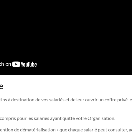
e
ins à destination de vos salariés et de leur ouvrir un coffre privé l
 compris pour les salariés ayant quitté votre Organisation.
ntion de dématérialisation » que chaque salarié peut consulter, ac