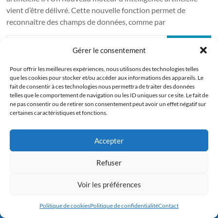
vient d’être délivré. Cette nouvelle fonction permet de
reconnaître des champs de données, comme par
artakabedi
6 mai 2025
Non classé
Lire la suite
Gérer le consentement
Pour offrir les meilleures expériences, nous utilisons des technologies telles
que les cookies pour stocker et/ou accéder aux informations des appareils. Le
fait de consentir à ces technologies nous permettra de traiter des données
telles que le comportement de navigation ou les ID uniques sur ce site. Le fait de
Copyright © 2026
Damaris Groupe
. All rights reserved. Theme
Spacious
by
ne pas consentir ou de retirer son consentement peut avoir un effet négatif sur
ThemeGrill. Powered by:
WordPress
.
certaines caractéristiques et fonctions.
Accepter
Refuser
Voir les préférences
Appelez Damaris
Politique de cookies
Politique de confidentialité
Contact