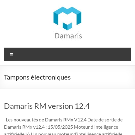
Aller
au
contenu
Damaris
Menu
Groupe
Dématérialisation
Tampons électroniques
des
documents
Damaris RM version 12.4
Les nouveautés de Damaris RMx V12.4 Date de sortie de
Damaris RMx v12.4 : 15/05/2025 Moteur d’intelligence
artificielle IA Un nouveau moteur d’intelligence artificielle