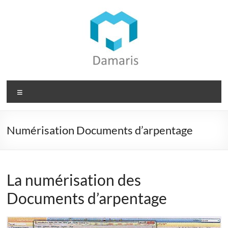
Aller
au
contenu
Damaris
Menu
Groupe
Dématérialisation
Numérisation Documents d’arpentage
des
documents
La numérisation des
Documents d’arpentage