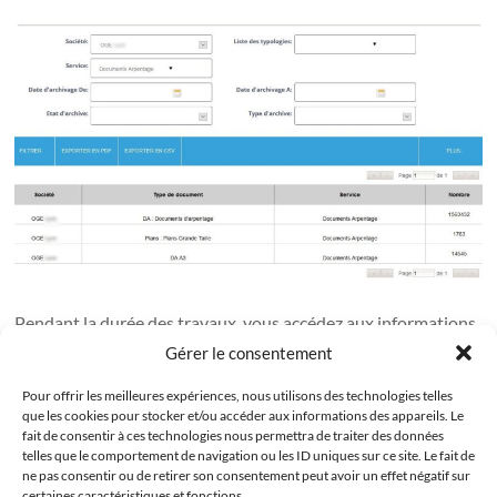
Pendant la durée des travaux, vous accédez aux informations
quantitatives et qualitatives à partir du portail Damaris RM.
Gérer le consentement
A tout moment, vous pouvez savoir le nombre de documents
Pour offrir les meilleures expériences, nous utilisons des technologies telles
que les cookies pour stocker et/ou accéder aux informations des appareils. Le
traités.
fait de consentir à ces technologies nous permettra de traiter des données
telles que le comportement de navigation ou les ID uniques sur ce site. Le fait de
De plus, vous pouvez visualiser les documents numériques
ne pas consentir ou de retirer son consentement peut avoir un effet négatif sur
pour en vérifier la qualité.
certaines caractéristiques et fonctions.