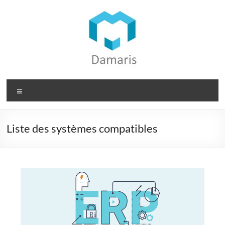
Aller
au
contenu
Damaris
Menu
Groupe
Dématérialisation
Liste des systèmes compatibles
des
documents